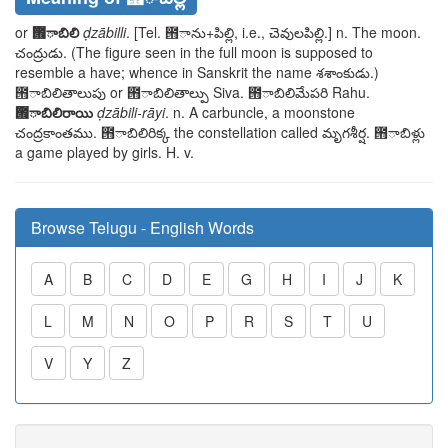
or
౛ాబిలి
ḍzābilli
. [Tel.
౛ాను
+
పిల్లి
, i.e.,
చెవులపిల్లి
.] n. The moon.
చంద్రుడు
. (The figure seen in the full moon is supposed to
resemble a have; whence in Sanskrit the name
శశాంకుడు
.)
౛ాబిలితాలుపు
or
౛ాబిలితాల్పు
Siva.
౛ాబిలిమేపరి
Rahu.
౛ాబిలిరాయి
ḍzābili-rāyi
. n. A carbuncle, a moonstone
చంద్రకాంతము. ౛ాబిలిరిక్క
the constellation called
మృగశీర్ష. ౛ాబిళ్లు
a game played by girls. H. v.
Browse Telugu - English Words
A
B
C
D
E
G
H
I
J
K
L
M
N
O
P
R
S
T
U
V
Y
Z