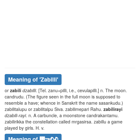
Meaning of
'zabilli'
or
zabili
dzabilli
. [Tel.
zanu
+
pilli
, i.e.,
cevulapilli
.] n. The moon.
candrudu
. (The figure seen in the full moon is supposed to
resemble a have; whence in Sanskrit the name
sasankudu
.)
zabilitalupu
or
zabilitalpu
Siva.
zabilimepari
Rahu.
zabilirayi
dzabili-rayi
. n. A carbuncle, a moonstone
candrakantamu.
zabilirikka
the constellation called
mrgasirsa. zabillu
a game
played by girls. H. v.
Meaning of ౛ాబిల్లి