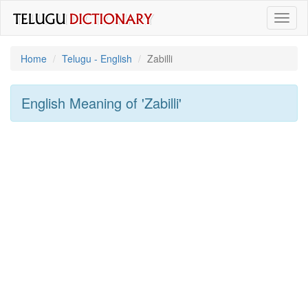
Toggl
naviga
Home
Telugu - English
Zabilli
English Meaning of
'zabilli'