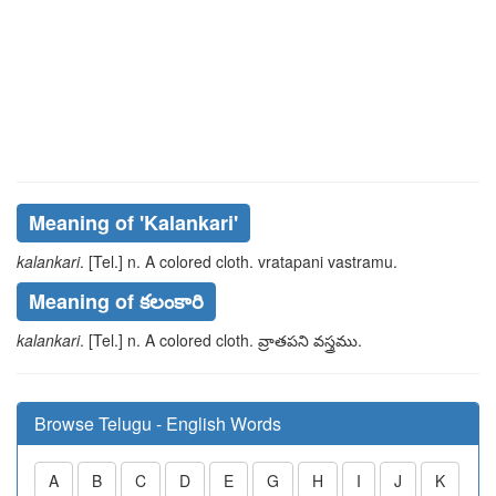
Meaning of
'kalankari'
kalankari
. [Tel.] n. A colored cloth.
vratapani
vastramu
.
Meaning of కలంకారి
kalankari
. [Tel.] n. A colored cloth.
వ్రాతపని
వస్త్రము
.
Browse Telugu - English Words
A
B
C
D
E
G
H
I
J
K