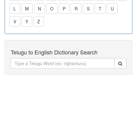
L
M
N
O
P
R
S
T
U
V
Y
Z
Telugu to English Dictionary Search