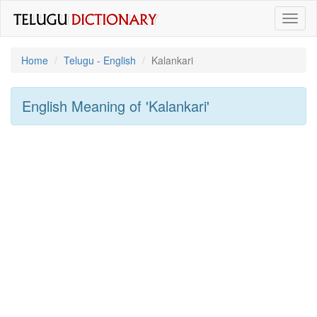
Toggl
naviga
Home
Telugu - English
Kalankari
English Meaning of
'kalankari'