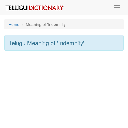
Toggl
naviga
Home
Meaning of
'indemnity'
Telugu Meaning of
'indemnity'