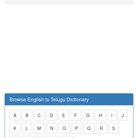
Browse English to Telugu Dictionary
A
B
C
D
E
F
G
H
I
J
K
L
M
N
O
P
Q
R
S