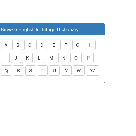
Browse English to Telugu Dictionary
A
B
C
D
E
F
G
H
I
J
K
L
M
N
O
P
Q
R
S
T
U
V
W
YZ