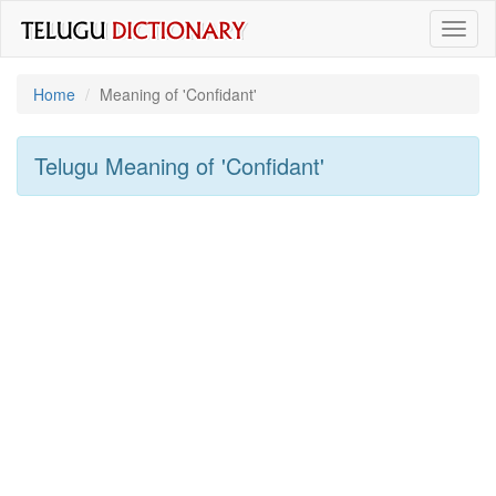
Toggl
naviga
Home
Meaning of
'confidant'
Telugu Meaning of
'confidant'